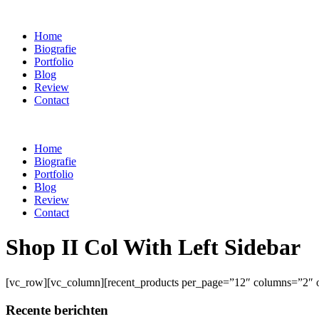
Home
Biografie
Portfolio
Blog
Review
Contact
Home
Biografie
Portfolio
Blog
Review
Contact
Shop II Col With Left Sidebar
[vc_row][vc_column][recent_products per_page=”12″ columns=”2″ 
Recente berichten