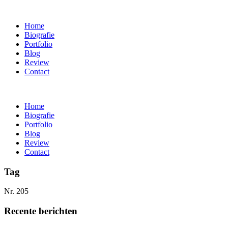
Home
Biografie
Portfolio
Blog
Review
Contact
Home
Biografie
Portfolio
Blog
Review
Contact
Tag
Nr. 205
Recente berichten