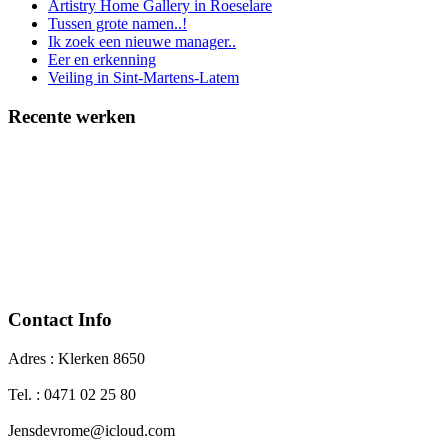
Artistry Home Gallery in Roeselare
Tussen grote namen..!
Ik zoek een nieuwe manager..
Eer en erkenning
Veiling in Sint-Martens-Latem
Recente werken
Contact Info
Adres : Klerken 8650
Tel. : 0471 02 25 80
Jensdevrome@icloud.com