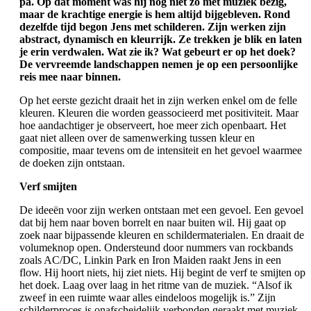
pa. Op dat moment was hij nog niet zo met muziek bezig,
maar de krachtige energie is hem altijd bijgebleven. Rond
dezelfde tijd begon Jens met schilderen. Zijn werken zijn
abstract, dynamisch en kleurrijk. Ze trekken je blik en laten
je erin verdwalen. Wat zie ik? Wat gebeurt er op het doek?
De vervreemde landschappen nemen je op een persoonlijke
reis mee naar binnen.
Op het eerste gezicht draait het in zijn werken enkel om de felle
kleuren. Kleuren die worden geassocieerd met positiviteit. Maar
hoe aandachtiger je observeert, hoe meer zich openbaart. Het
gaat niet alleen over de samenwerking tussen kleur en
compositie, maar tevens om de intensiteit en het gevoel waarmee
de doeken zijn ontstaan.
Verf smijten
De ideeën voor zijn werken ontstaan met een gevoel. Een gevoel
dat bij hem naar boven borrelt en naar buiten wil. Hij gaat op
zoek naar bijpassende kleuren en schildermaterialen. En draait de
volumeknop open. Ondersteund door nummers van rockbands
zoals AC/DC, Linkin Park en Iron Maiden raakt Jens in een
flow. Hij hoort niets, hij ziet niets. Hij begint de verf te smijten op
het doek. Laag over laag in het ritme van de muziek. “Alsof ik
zweef in een ruimte waar alles eindeloos mogelijk is.” Zijn
schilderproces is onafscheidelijk verbonden geraakt met muziek.