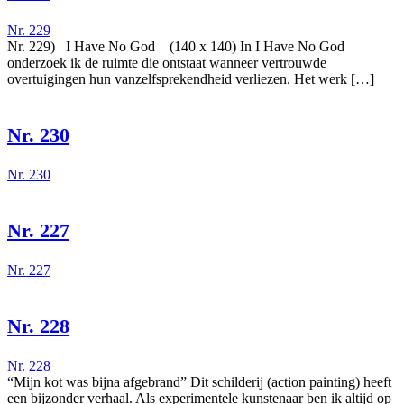
Nr. 229
Nr. 229) I Have No God (140 x 140) In I Have No God
onderzoek ik de ruimte die ontstaat wanneer vertrouwde
overtuigingen hun vanzelfsprekendheid verliezen. Het werk […]
Nr. 230
Nr. 230
Nr. 227
Nr. 227
Nr. 228
Nr. 228
“Mijn kot was bijna afgebrand” Dit schilderij (action painting) heeft
een bijzonder verhaal. Als experimentele kunstenaar ben ik altijd op