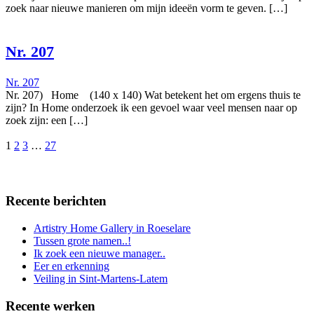
zoek naar nieuwe manieren om mijn ideeën vorm te geven. […]
Nr. 207
Nr. 207
Nr. 207) Home (140 x 140) Wat betekent het om ergens thuis te
zijn? In Home onderzoek ik een gevoel waar veel mensen naar op
zoek zijn: een […]
1
2
3
…
27
Recente berichten
Artistry Home Gallery in Roeselare
Tussen grote namen..!
Ik zoek een nieuwe manager..
Eer en erkenning
Veiling in Sint-Martens-Latem
Recente werken